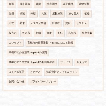
業者
優良業者
高槻
地震保険
火災保険
建物診断
北摂
塗装
外壁
大阪
屋根塗装
塗り替え
価格
不安
防水
オススメ業者
摂津市
費用
オススメ
枚方市
茨木市
相場
屋根
安い
高槻市
外壁塗装
コンセプト
高槻市の外壁塗装･A-paintの口コミ情報
高槻市の外壁塗装･A-paintの評判
高槻市の外壁塗装･A-paintのお客様の声
サービス
スタッフ
よくある質問
アクセス
株式会社アリィモコリィモ
お問い合わせ
プライバシーポリシー