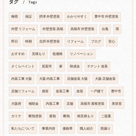
タグ
Tags
梅雨
保証
摂津 外壁塗装
わかりやすく
豊中市 外壁塗装
外壁 リフォーム
外壁塗装 高槻
高槻市 外壁塗装
台風
雨
即日
時期
北摂 外壁塗装
リフォーム
ブログ
安心
おすすめ
見積もり
低価格
リノベーション
さくらペイント
箕面市
家
助成金
テナント 改装
内装工事 大阪
大阪 内装工事
店舗改装 大阪
大阪 店舗改装
店舗リフォーム
個室
改装工事
改装
一戸建て
豊中市
大阪府
補助金
内装工事
店舗
高槻市 屋根塗装
美容室
ガイナ
断熱塗装
遮熱
断熱
相見積もり
ご提案
私たちについて
事業内容
価格帯
職人紹介
雨漏り