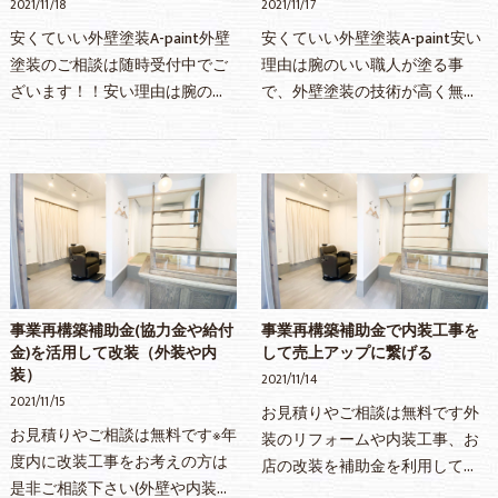
2021/11/18
2021/11/17
安くていい外壁塗装A-paint外壁
安くていい外壁塗装A-paint安い
塗装のご相談は随時受付中でご
理由は腕のいい職人が塗る事
ざいます！！安い理由は腕のい
で、外壁塗装の技術が高く無駄
い職人が塗る事で、外壁塗装の
のない施工で人件費が下がりま
技術が高く無駄のない施工で人
す。そして、営業担当等を最低
件費が下がります。そして、営
限に抑え、管理費も下げていま
業担当等を最低限に抑…
す。材料もいいものを使…
事業再構築補助金(協力金や給付
事業再構築補助金で内装工事を
金)を活用して改装（外装や内
して売上アップに繋げる
装）
2021/11/14
2021/11/15
お見積りやご相談は無料です外
お見積りやご相談は無料です※年
装のリフォームや内装工事、お
度内に改装工事をお考えの方は
店の改装を補助金を利用して工
是非ご相談下さい(外壁や内装工
事する際は是非ご相談下さい！