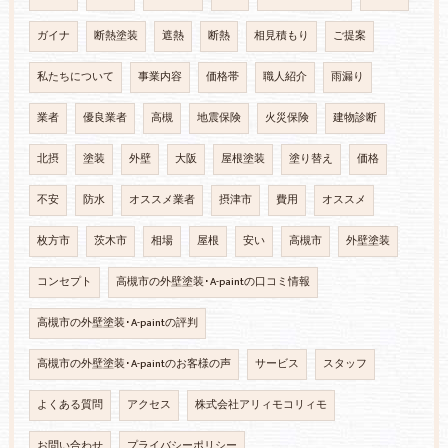
ガイナ
断熱塗装
遮熱
断熱
相見積もり
ご提案
私たちについて
事業内容
価格帯
職人紹介
雨漏り
業者
優良業者
高槻
地震保険
火災保険
建物診断
北摂
塗装
外壁
大阪
屋根塗装
塗り替え
価格
不安
防水
オススメ業者
摂津市
費用
オススメ
枚方市
茨木市
相場
屋根
安い
高槻市
外壁塗装
コンセプト
高槻市の外壁塗装･A-paintの口コミ情報
高槻市の外壁塗装･A-paintの評判
高槻市の外壁塗装･A-paintのお客様の声
サービス
スタッフ
よくある質問
アクセス
株式会社アリィモコリィモ
お問い合わせ
プライバシーポリシー