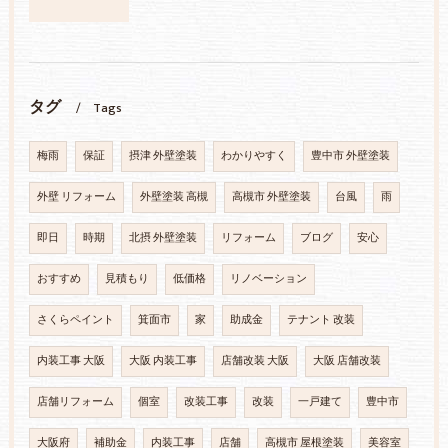
タグ
Tags
梅雨
保証
摂津 外壁塗装
わかりやすく
豊中市 外壁塗装
外壁 リフォーム
外壁塗装 高槻
高槻市 外壁塗装
台風
雨
即日
時期
北摂 外壁塗装
リフォーム
ブログ
安心
おすすめ
見積もり
低価格
リノベーション
さくらペイント
箕面市
家
助成金
テナント 改装
内装工事 大阪
大阪 内装工事
店舗改装 大阪
大阪 店舗改装
店舗リフォーム
個室
改装工事
改装
一戸建て
豊中市
大阪府
補助金
内装工事
店舗
高槻市 屋根塗装
美容室