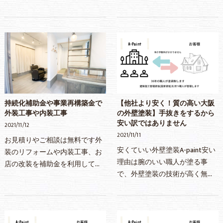
事)外装のリフォームや内装工
壁一面のクロス貼り替えや塗装
事、お店の改装を補助金を利用
など一部改装工事からご相談を
して工事する際は是非ご相談下
承っております！持続…
さい！壁一面のクロス…
持続化補助金や事業再構築金で
【他社より安く！質の高い大阪
外装工事や内装工事
の外壁塗装】手抜きをするから
安い訳ではありません
2021/11/12
2021/11/11
お見積りやご相談は無料です外
安くていい外壁塗装A-paint安い
装のリフォームや内装工事、お
理由は腕のいい職人が塗る事
店の改装を補助金を利用して工
で、外壁塗装の技術が高く無駄
事する際は是非ご相談下さい！
のない施工で人件費が下がりま
壁一面のクロス貼り替えや塗装
す。そして、営業担当等を最低
など一部改装工事からご相談を
限に抑え、管理費も下げていま
承っております！持続…
す。材料もいいものを使…