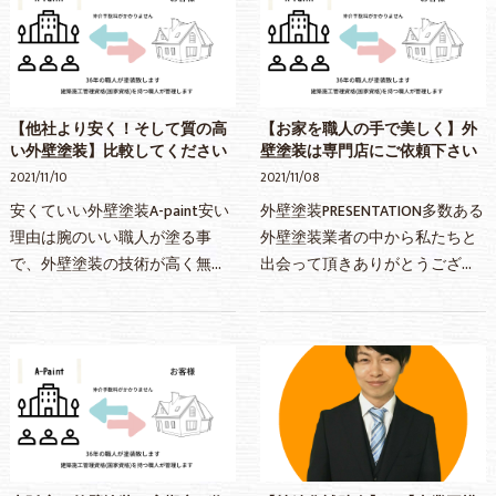
【他社より安く！そして質の高
【お家を職人の手で美しく】外
い外壁塗装】比較してください
壁塗装は専門店にご依頼下さい
2021/11/10
2021/11/08
安くていい外壁塗装A-paint安い
外壁塗装PRESENTATION多数ある
理由は腕のいい職人が塗る事
外壁塗装業者の中から私たちと
で、外壁塗装の技術が高く無駄
出会って頂きありがとうござい
のない施工で人件費が下がりま
ます外壁塗装は専門店に依頼す
す。そして、営業担当等を最低
る良いところは仲介手数料など
限に抑え、管理費も下げていま
の直接工事に関係のない余計な
す。材料もいいものを使…
費用がかからない所で…