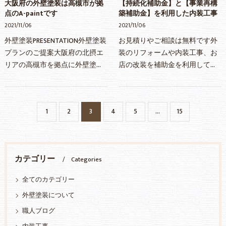
大阪府の外壁塗装は高槻市が拠
【持続化補助金】と【事業再構
点のA-paintです
築補助金】を利用した内装工事
2021/11/06
2021/11/06
外壁塗装PRESENTATION外壁塗装
お見積りやご相談は無料です外
プランのご提案大阪府の北摂エ
装のリフォームや内装工事、お
リアの高槻市を拠点に外壁塗装
店の改装を補助金を利用して工
や屋根塗装のお家の塗り替えリ
事する際は是非ご相談下さい！
フォームを承っておりますA-
壁一面のクロス貼り替えや塗装
paint(株式会社AremoCoremo)で
など一部改装工事からご相談を
1
2
3
4
5
...
15
す外壁塗装に補助金や助…
承っております！持続…
カテゴリー
Categories
全てのカテゴリー
外壁塗装について
職人ブログ